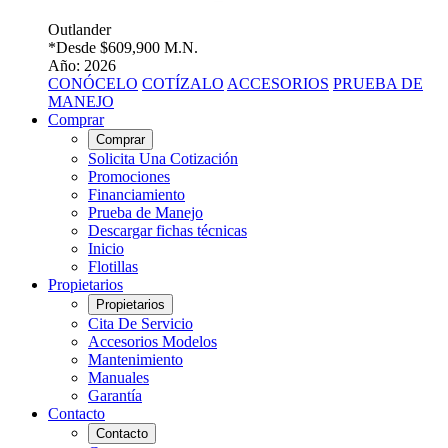
Outlander
*Desde
$609,900 M.N.
Año: 2026
CONÓCELO
COTÍZALO
ACCESORIOS
PRUEBA DE
MANEJO
Comprar
Comprar
Solicita Una Cotización
Promociones
Financiamiento
Prueba de Manejo
Descargar fichas técnicas
Inicio
Flotillas
Propietarios
Propietarios
Cita De Servicio
Accesorios Modelos
Mantenimiento
Manuales
Garantía
Contacto
Contacto