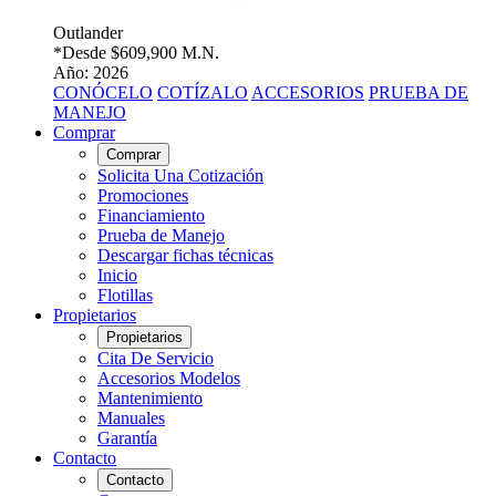
Outlander
*Desde
$609,900 M.N.
Año: 2026
CONÓCELO
COTÍZALO
ACCESORIOS
PRUEBA DE
MANEJO
Comprar
Comprar
Solicita Una Cotización
Promociones
Financiamiento
Prueba de Manejo
Descargar fichas técnicas
Inicio
Flotillas
Propietarios
Propietarios
Cita De Servicio
Accesorios Modelos
Mantenimiento
Manuales
Garantía
Contacto
Contacto