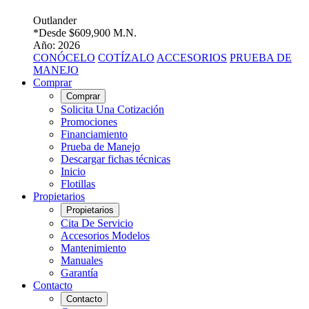
Outlander
*Desde
$609,900 M.N.
Año: 2026
CONÓCELO
COTÍZALO
ACCESORIOS
PRUEBA DE
MANEJO
Comprar
Comprar
Solicita Una Cotización
Promociones
Financiamiento
Prueba de Manejo
Descargar fichas técnicas
Inicio
Flotillas
Propietarios
Propietarios
Cita De Servicio
Accesorios Modelos
Mantenimiento
Manuales
Garantía
Contacto
Contacto