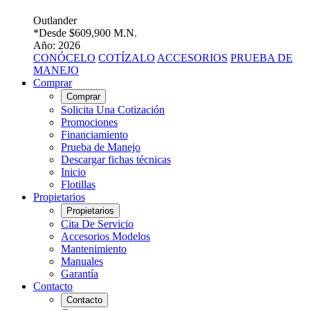
Outlander
*Desde
$609,900 M.N.
Año: 2026
CONÓCELO
COTÍZALO
ACCESORIOS
PRUEBA DE
MANEJO
Comprar
Comprar
Solicita Una Cotización
Promociones
Financiamiento
Prueba de Manejo
Descargar fichas técnicas
Inicio
Flotillas
Propietarios
Propietarios
Cita De Servicio
Accesorios Modelos
Mantenimiento
Manuales
Garantía
Contacto
Contacto