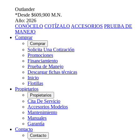
Outlander
*Desde
$609,900 M.N.
Año: 2026
CONÓCELO
COTÍZALO
ACCESORIOS
PRUEBA DE
MANEJO
Comprar
Comprar
Solicita Una Cotización
Promociones
Financiamiento
Prueba de Manejo
Descargar fichas técnicas
Inicio
Flotillas
Propietarios
Propietarios
Cita De Servicio
Accesorios Modelos
Mantenimiento
Manuales
Garantía
Contacto
Contacto