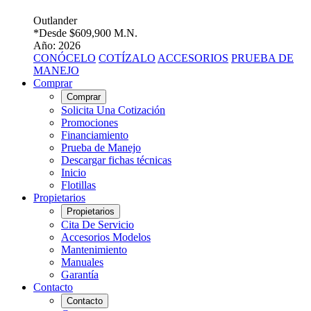
Outlander
*Desde
$609,900 M.N.
Año: 2026
CONÓCELO
COTÍZALO
ACCESORIOS
PRUEBA DE
MANEJO
Comprar
Comprar
Solicita Una Cotización
Promociones
Financiamiento
Prueba de Manejo
Descargar fichas técnicas
Inicio
Flotillas
Propietarios
Propietarios
Cita De Servicio
Accesorios Modelos
Mantenimiento
Manuales
Garantía
Contacto
Contacto